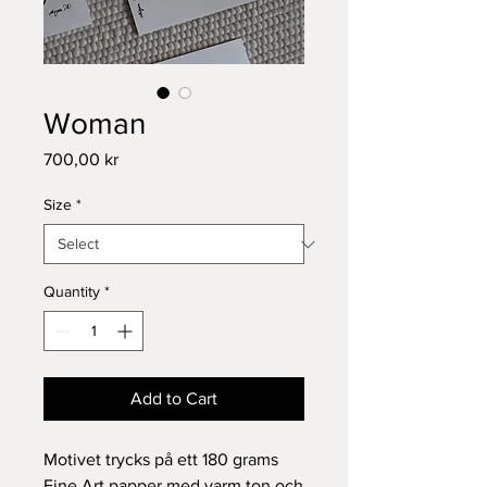
Woman
Price
700,00 kr
Size
*
Quantity
*
Add to Cart
Motivet trycks på ett 180 grams 
Fine Art papper med varm ton och 