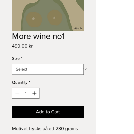
More wine no1
Price
490,00 kr
Size
*
Quantity
*
Add to Cart
Motivet trycks på ett 230 grams